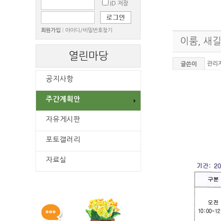
ID 저장
회원가입
|
아이디/비밀번호찾기
이룸, 새길
열린마당
관리
글쓴이
공지사항
주간계획안
자유게시판
포토갤러리
자료실