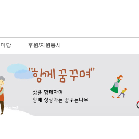
린마당
후원/자원봉사