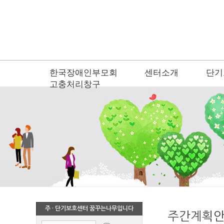
한국장애인부모회
센터소개
단기
고충처리창구
주 · 단기보호센터 꿈꾸는나무입니다
주간계획