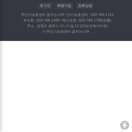
로그인
회원가입
전화상담
주단기보호센터 꿈꾸는나무 / 단기보호센터 : 033-766-1722
부모회 : 033-766-1488 / 팩스번호 : 033-766-1788(공통)
주소 : 강원도 원주시 지니기길 11-22(보건복지타운)
© 주단기보호센터 꿈꾸는나무