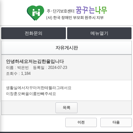
전화문의
메뉴열기
자유게시판
안녕하세요저는김한울입니다
이름 :
박은빈
등록일 :
2024-07-23
조회수 : 1,184
생활실에서자꾸마저한테뭘라그래서요
이창훈오빠을이룸반빼주세요
목록
이전
다음