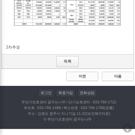
2차추경
목록
이전
다음
로그인
회원가입
전화상담
주단기보호센터 꿈꾸는나무 / 단기보호센터 : 033-766-1722
부모회 : 033-766-1488 / 팩스번호 : 033-766-1788(공통)
주소 : 강원도 원주시 지니기길 11-22(보건복지타운)
© 주단기보호센터 꿈꾸는나무